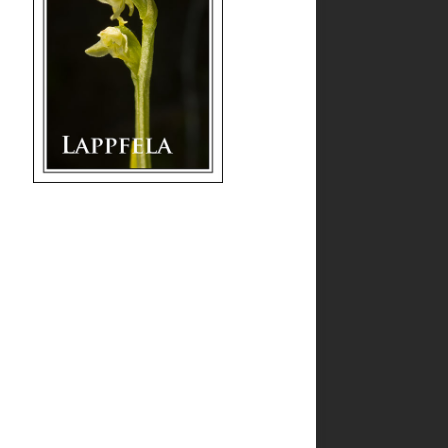
68.383210 18.721930 4/7